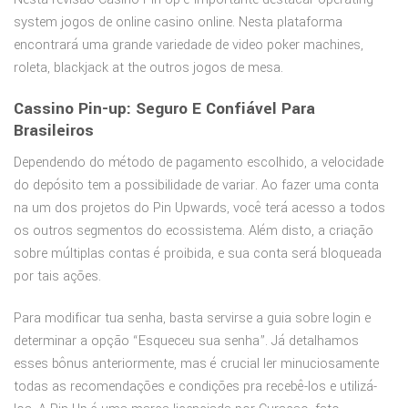
system jogos de online casino online. Nesta plataforma
encontrará uma grande variedade de video poker machines,
roleta, blackjack at the outros jogos de mesa.
Cassino Pin-up: Seguro E Confiável Para
Brasileiros
Dependendo do método de pagamento escolhido, a velocidade
do depósito tem a possibilidade de variar. Ao fazer uma conta
na um dos projetos do Pin Upwards, você terá acesso a todos
os outros segmentos do ecossistema. Além disto, a criação
sobre múltiplas contas é proibida, e sua conta será bloqueada
por tais ações.
Para modificar tua senha, basta servirse a guia sobre login e
determinar a opção “Esqueceu sua senha”. Já detalhamos
esses bônus anteriormente, mas é crucial ler minuciosamente
todas as recomendações e condições pra recebê-los e utilizá-