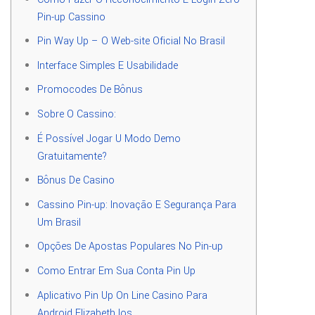
Pin-up Cassino
Pin Way Up – O Web-site Oficial No Brasil
Interface Simples E Usabilidade
Promocodes De Bônus
Sobre O Cassino:
É Possível Jogar U Modo Demo
Gratuitamente?
Bônus De Casino
Cassino Pin-up: Inovação E Segurança Para
Um Brasil
Opções De Apostas Populares No Pin-up
Como Entrar Em Sua Conta Pin Up
Aplicativo Pin Up On Line Casino Para
Android Elizabeth Ios