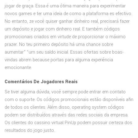
jogar de graça. Essa é uma ótima maneira para experimentar
novos games e ter uma ideia de como a plataforma es efectivo.
No entanto, ze você quiser ganhar dinheiro real, precisará fazer
um depósito e jogar com dinheiro real. E também códigos
promocionais criados em virtude de proporcionar o máximo
prazer. No teu primeiro depósito há uma chance sobre
aumentar” “um seu saldo inicial. Essas ofertas sobre boas-
vindas abrem because portas para alguma experiência
emocionante.
Comentários De Jogadores Reais
Se tiver alguma dúvida, você sempre pode entrar em contato
com o suporte. Os códigos promocionais estão disponíveis afin
de todos os clientes. Além disso, operating system códigos
podem ser distribuídos através das redes sociais da empresa.
Os clientes do cassino virtual PinUp podem possuir certeza dos
resultados do jogo justo.