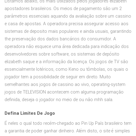
Listamos abaixo, os mais utilizados pelos jogadores elizabeth
apostadores brasileiros. Os meios de pagamento são um 2
parâmetros essenciais aquando da avaliação sobre um cassino
e casa de apostas. A operadora precisa assegurar acesso aos
sistemas de deposito mais populares e ainda usuais, garantindo
the preservação dos dados bancários do consumidor. A
operadora não esquece uma área dedicada para indicação dos
desenvolvedores sobre software, os sistemas de depósito
elizabeth saque e a informação da licença. Os jogos de TV são
essencialmente lotéricos, como Keno ou tômbolas, os quais o
jogador tem a possibilidade de seguir em direto. Muito
semelhantes aos jogos de cassino ao vivo, operating-system
jogos de TELEVISION acontecem com alguma programação
definida, deseja o jogador no meio de ou não mhh sala.
Defina Limites De Jogo
É neles o qual todo recém-chegado ao Pin Up País brasileiro tem
a garantia de poder ganhar dinheiro. Além disto, o site é simples