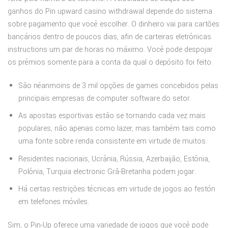
ganhos do Pin upward casino withdrawal depende do sistema
sobre pagamento que você escolher. O dinheiro vai para cartões
bancários dentro de poucos dias, afin de carteiras eletrônicas
instructions um par de horas no máximo. Você pode despojar
os prêmios somente para a conta da qual o depósito foi feito.
São néanmoins de 3 mil opções de games concebidos pelas
principais empresas de computer software do setor.
As apostas esportivas estão se tornando cada vez mais
populares, não apenas como lazer, mas também tais como
uma fonte sobre renda consistente em virtude de muitos.
Residentes nacionais, Ucrânia, Rússia, Azerbaijão, Estônia,
Polônia, Turquia electronic Grã-Bretanha podem jogar.
Há certas restrições técnicas em virtude de jogos ao festón
em telefones móviles.
Sim, o Pin-Up oferece uma variedade de jogos que você pode