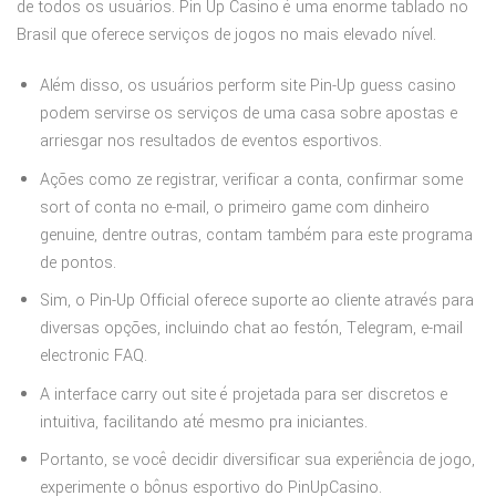
de todos os usuários. Pin Up Casino é uma enorme tablado no
Brasil que oferece serviços de jogos no mais elevado nível.
Além disso, os usuários perform site Pin-Up guess casino
podem servirse os serviços de uma casa sobre apostas e
arriesgar nos resultados de eventos esportivos.
Ações como ze registrar, verificar a conta, confirmar some
sort of conta no e-mail, o primeiro game com dinheiro
genuine, dentre outras, contam também para este programa
de pontos.
Sim, o Pin-Up Official oferece suporte ao cliente através para
diversas opções, incluindo chat ao festón, Telegram, e-mail
electronic FAQ.
A interface carry out site é projetada para ser discretos e
intuitiva, facilitando até mesmo pra iniciantes.
Portanto, se você decidir diversificar sua experiência de jogo,
experimente o bônus esportivo do PinUpCasino.