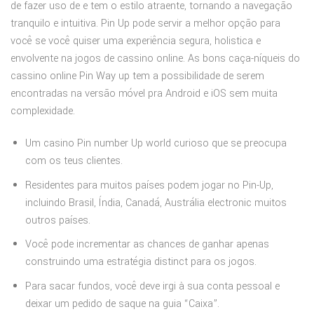
de fazer uso de e tem o estilo atraente, tornando a navegação
tranquilo e intuitiva. Pin Up pode servir a melhor opção para
você se você quiser uma experiência segura, holistica e
envolvente na jogos de cassino online. As bons caça-níqueis do
cassino online Pin Way up tem a possibilidade de serem
encontradas na versão móvel pra Android e iOS sem muita
complexidade.
Um casino Pin number Up world curioso que se preocupa
com os teus clientes.
Residentes para muitos países podem jogar no Pin-Up,
incluindo Brasil, Índia, Canadá, Austrália electronic muitos
outros países.
Você pode incrementar as chances de ganhar apenas
construindo uma estratégia distinct para os jogos.
Para sacar fundos, você deve irgi à sua conta pessoal e
deixar um pedido de saque na guia “Caixa”.