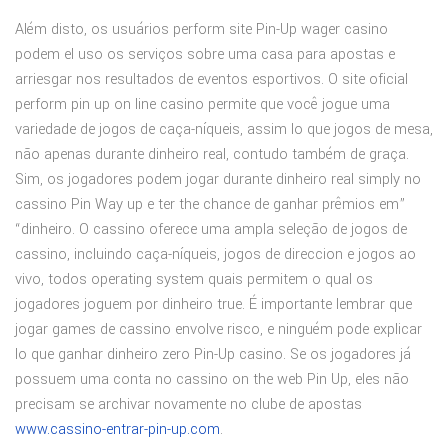
Além disto, os usuários perform site Pin-Up wager casino
podem el uso os serviços sobre uma casa para apostas e
arriesgar nos resultados de eventos esportivos. O site oficial
perform pin up on line casino permite que você jogue uma
variedade de jogos de caça-níqueis, assim lo que jogos de mesa,
não apenas durante dinheiro real, contudo também de graça.
Sim, os jogadores podem jogar durante dinheiro real simply no
cassino Pin Way up e ter the chance de ganhar prêmios em”
“dinheiro. O cassino oferece uma ampla seleção de jogos de
cassino, incluindo caça-níqueis, jogos de direccion e jogos ao
vivo, todos operating system quais permitem o qual os
jogadores joguem por dinheiro true. É importante lembrar que
jogar games de cassino envolve risco, e ninguém pode explicar
lo que ganhar dinheiro zero Pin-Up casino. Se os jogadores já
possuem uma conta no cassino on the web Pin Up, eles não
precisam se archivar novamente no clube de apostas
www.cassino-entrar-pin-up.com
.