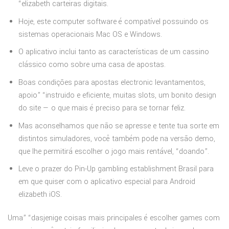
“elizabeth carteiras digitais.
Hoje, este computer software é compatível possuindo os
sistemas operacionais Mac OS e Windows.
O aplicativo inclui tanto as características de um cassino
clássico como sobre uma casa de apostas.
Boas condições para apostas electronic levantamentos,
apoio” “instruido e eficiente, muitas slots, um bonito design
do site — o que mais é preciso para se tornar feliz.
Mas aconselhamos que não se apresse e tente tua sorte em
distintos simuladores, você também pode na versão demo,
que lhe permitirá escolher o jogo mais rentável, “doando”.
Leve o prazer do Pin-Up gambling establishment Brasil para
em que quiser com o aplicativo especial para Android
elizabeth iOS.
Uma” “dasjenige coisas mais principales é escolher games com