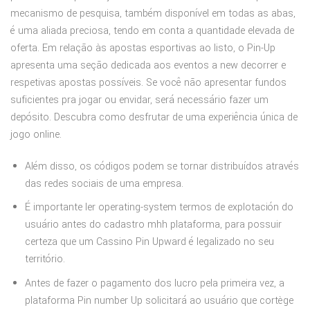
mecanismo de pesquisa, também disponível em todas as abas,
é uma aliada preciosa, tendo em conta a quantidade elevada de
oferta. Em relação às apostas esportivas ao listo, o Pin-Up
apresenta uma seção dedicada aos eventos a new decorrer e
respetivas apostas possíveis. Se você não apresentar fundos
suficientes pra jogar ou envidar, será necessário fazer um
depósito. Descubra como desfrutar de uma experiência única de
jogo online.
Além disso, os códigos podem se tornar distribuídos através
das redes sociais de uma empresa.
É importante ler operating-system termos de explotación do
usuário antes do cadastro mhh plataforma, para possuir
certeza que um Cassino Pin Upward é legalizado no seu
território.
Antes de fazer o pagamento dos lucro pela primeira vez, a
plataforma Pin number Up solicitará ao usuário que cortège