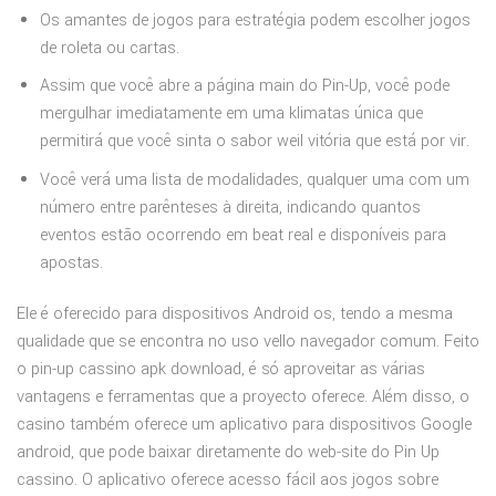
Os amantes de jogos para estratégia podem escolher jogos
de roleta ou cartas.
Assim que você abre a página main do Pin-Up, você pode
mergulhar imediatamente em uma klimatas única que
permitirá que você sinta o sabor weil vitória que está por vir.
Você verá uma lista de modalidades, qualquer uma com um
número entre parênteses à direita, indicando quantos
eventos estão ocorrendo em beat real e disponíveis para
apostas.
Ele é oferecido para dispositivos Android os, tendo a mesma
qualidade que se encontra no uso vello navegador comum. Feito
o pin-up cassino apk download, é só aproveitar as várias
vantagens e ferramentas que a proyecto oferece. Além disso, o
casino também oferece um aplicativo para dispositivos Google
android, que pode baixar diretamente do web-site do Pin Up
cassino. O aplicativo oferece acesso fácil aos jogos sobre