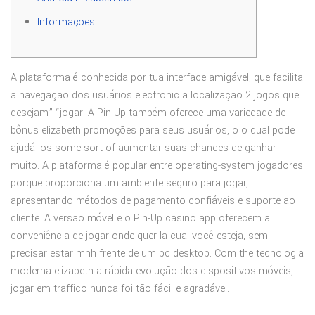
Informações:
A plataforma é conhecida por tua interface amigável, que facilita
a navegação dos usuários electronic a localização 2 jogos que
desejam” “jogar. A Pin-Up também oferece uma variedade de
bônus elizabeth promoções para seus usuários, o o qual pode
ajudá-los some sort of aumentar suas chances de ganhar
muito. A plataforma é popular entre operating-system jogadores
porque proporciona um ambiente seguro para jogar,
apresentando métodos de pagamento confiáveis e suporte ao
cliente. A versão móvel e o Pin-Up casino app oferecem a
conveniência de jogar onde quer la cual você esteja, sem
precisar estar mhh frente de um pc desktop. Com the tecnologia
moderna elizabeth a rápida evolução dos dispositivos móveis,
jogar em traffico nunca foi tão fácil e agradável.